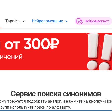
Тарифы
Нейропомощник
НейроБлокнот
Сервис поиска синонимов
рому требуется подобрать аналог, и нажмите на кнопку «По
рупп используйте поиск по алфавиту.