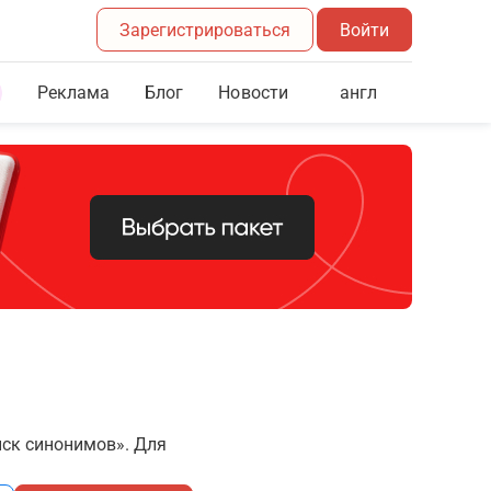
Зарегистрироваться
Войти
Реклама
Блог
англ
Новости
иск синонимов». Для