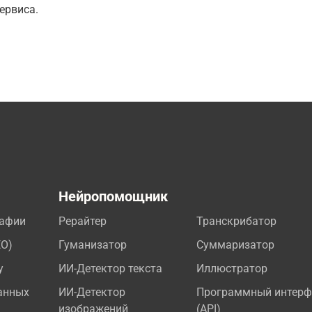
ервиса.
а
Нейропомощник
рафии
Рерайтер
Транскрибатор
EO)
Гуманизатор
Суммаризатор
у
ИИ-Детектор текста
Иллюстратор
анных
ИИ-Детектор
Программный интерф
изображений
(API)