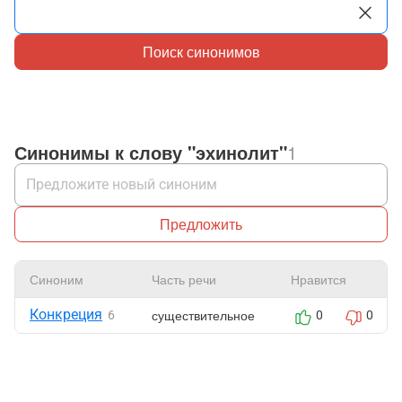
Поиск синонимов
Синонимы к слову "эхинолит"
1
Предложить
Синоним
Часть речи
Нравится
Конкреция
существительное
6
0
0