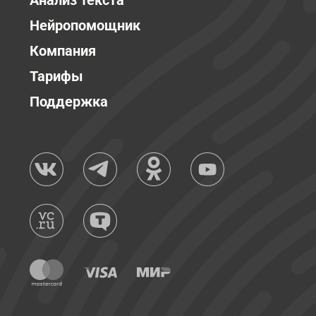
Анализ текста
Нейропомощник
Компания
Тарифы
Поддержка