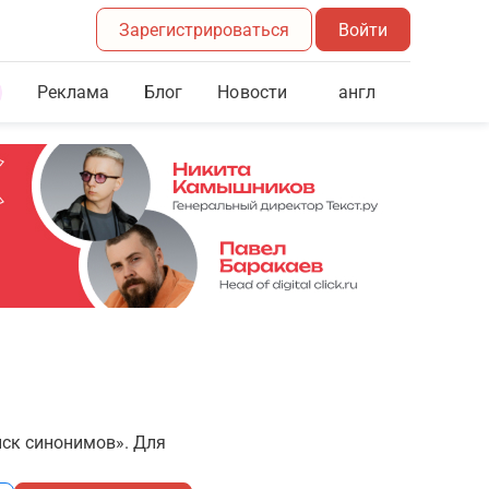
Зарегистрироваться
Войти
Реклама
Блог
англ
Новости
иск синонимов». Для