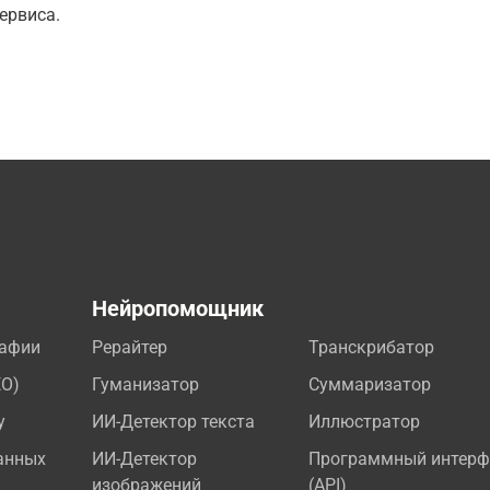
ервиса.
а
Нейропомощник
рафии
Рерайтер
Транскрибатор
EO)
Гуманизатор
Суммаризатор
у
ИИ-Детектор текста
Иллюстратор
анных
ИИ-Детектор
Программный интерф
изображений
(API)