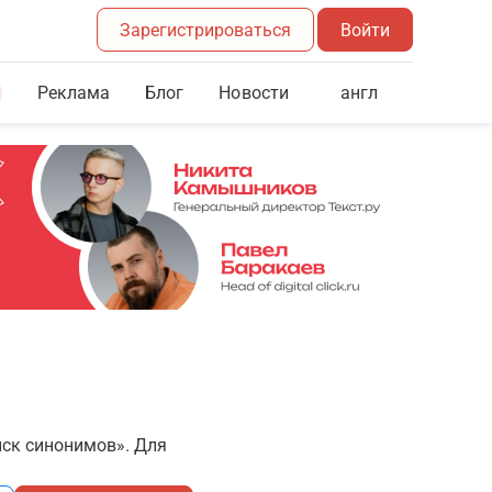
Зарегистрироваться
Войти
Реклама
Блог
англ
Новости
иск синонимов». Для