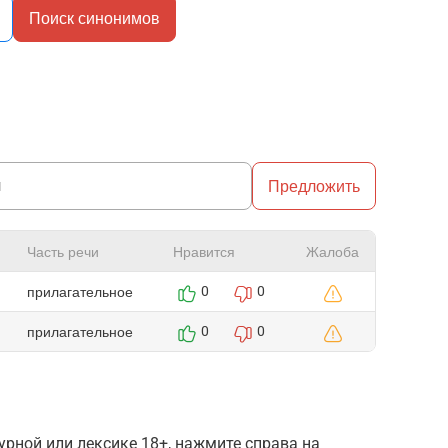
Поиск синонимов
Предложить
Часть речи
Нравится
Жалоба
прилагательное
0
0
прилагательное
0
0
рной или лексике 18+, нажмите справа на