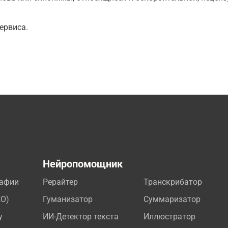
ервиса.
а
Нейропомощник
рафии
Рерайтер
Транскрибатор
EO)
Гуманизатор
Суммаризатор
у
ИИ-Детектор текста
Иллюстратор