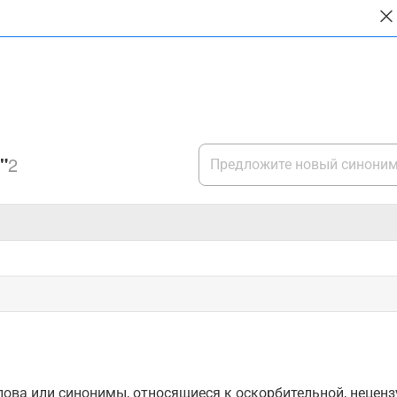
"
2
ова или синонимы, относящиеся к оскорбительной, нецензу