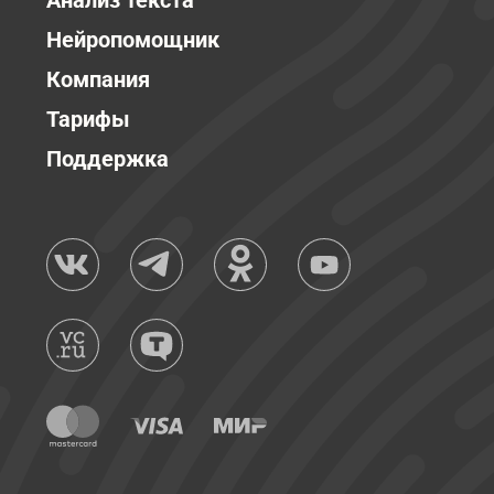
Анализ текста
Нейропомощник
Компания
Тарифы
Поддержка