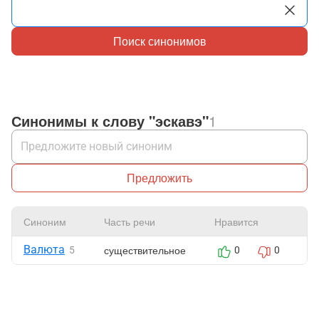
Поиск синонимов
Синонимы к слову "эскавэ"
1
Предложить
Синоним
Часть речи
Нравится
Ж
Валюта
существительное
5
0
0