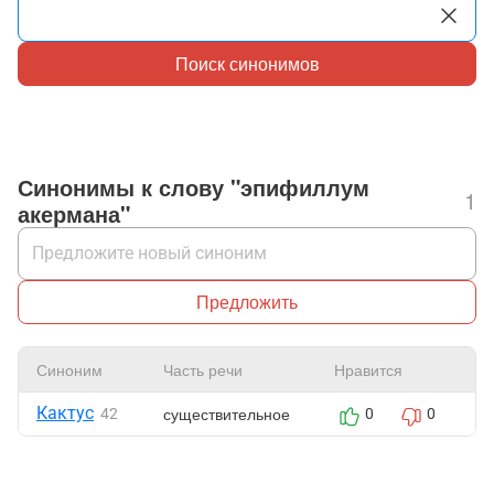
Поиск синонимов
Синонимы к слову "эпифиллум
1
акермана"
Предложить
Синоним
Часть речи
Нравится
Ж
Кактус
существительное
42
0
0