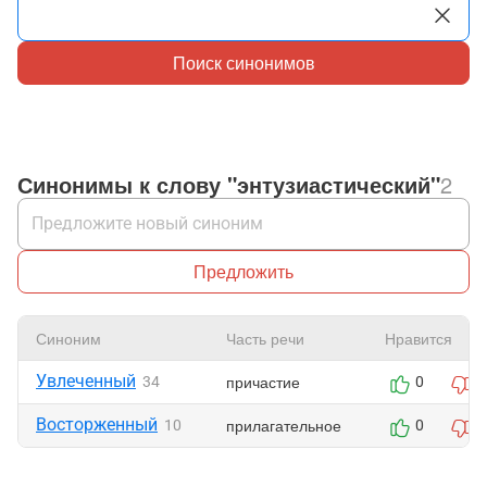
Поиск синонимов
Синонимы к слову "энтузиастический"
2
Предложить
Синоним
Часть речи
Нравится
Увлеченный
причастие
34
0
0
Восторженный
прилагательное
10
0
0