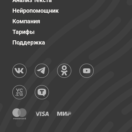
Анализ текста
Нейропомощник
Компания
Тарифы
Поддержка