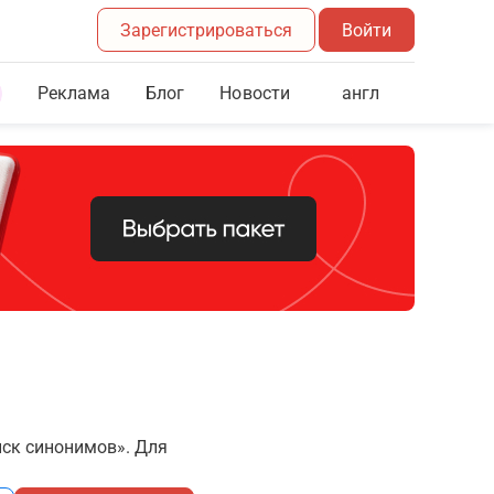
Зарегистрироваться
Войти
Реклама
Блог
англ
Новости
иск синонимов». Для