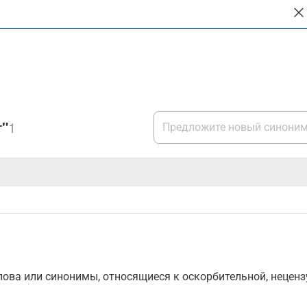
г"
1
ова или синонимы, относящиеся к оскорбительной, нецензу