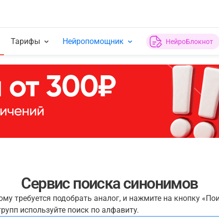
Тарифы
Нейропомощник
НейроБлокнот
Сервис поиска синонимов
рому требуется подобрать аналог, и нажмите на кнопку «По
рупп используйте поиск по алфавиту.