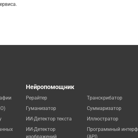
ервиса.
а
Нейропомощник
рафии
Рерайтер
Транскрибатор
EO)
Гуманизатор
Суммаризатор
у
ИИ-Детектор текста
Иллюстратор
анных
ИИ-Детектор
Программный интерф
изображений
(API)