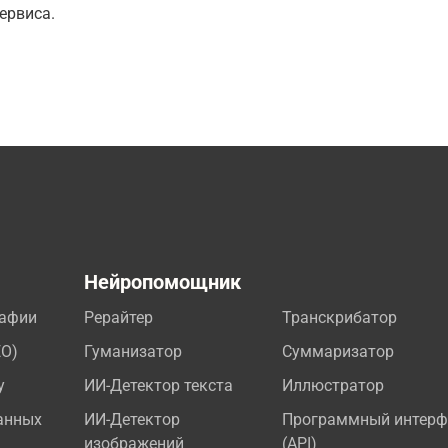
ервиса.
а
Нейропомощник
рафии
Рерайтер
Транскрибатор
EO)
Гуманизатор
Суммаризатор
у
ИИ-Детектор текста
Иллюстратор
анных
ИИ-Детектор
Программный интерф
изображений
(API)