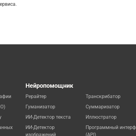
ервиса.
а
Нейропомощник
рафии
Рерайтер
Транскрибатор
EO)
Гуманизатор
Суммаризатор
у
ИИ-Детектор текста
Иллюстратор
анных
ИИ-Детектор
Программный интерф
изображений
(API)