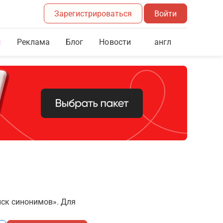
Зарегистрироваться
Войти
Реклама
Блог
англ
Новости
иск синонимов». Для