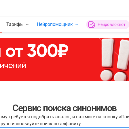
Тарифы
Нейропомощник
НейроБлокнот
Сервис поиска синонимов
рому требуется подобрать аналог, и нажмите на кнопку «По
рупп используйте поиск по алфавиту.