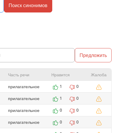
Поиск синонимов
Предложить
Часть речи
Нравится
Жалоба
прилагательное
1
0
прилагательное
1
0
прилагательное
0
0
прилагательное
0
0