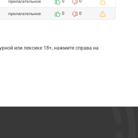
прилагательное
0
0
прилагательное
0
0
рной или лексике 18+, нажмите справа на