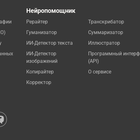
а
Нейропомощник
рафии
Рерайтер
Транскрибатор
EO)
Гуманизатор
Суммаризатор
у
ИИ-Детектор текста
Иллюстратор
анных
ИИ-Детектор
Программный интерф
изображений
(API)
Копирайтер
О сервисе
Корректор