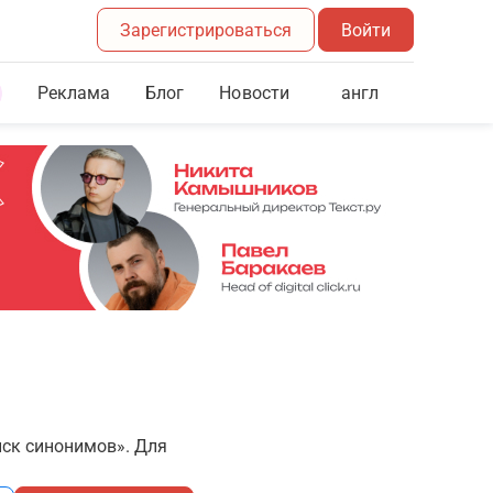
Зарегистрироваться
Войти
Реклама
Блог
англ
Новости
иск синонимов». Для