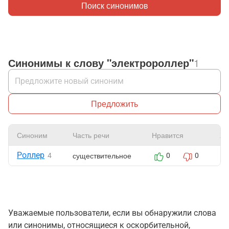
Поиск синонимов
Синонимы к слову "электророллер"
1
Предложить
Синоним
Часть речи
Нравится
Жа
Роллер
существительное
4
0
0
Уважаемые пользователи, если вы обнаружили слова
или синонимы, относящиеся к оскорбительной,