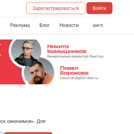
Зарегистрироваться
Войти
Реклама
Блог
англ
Новости
иск синонимов». Для