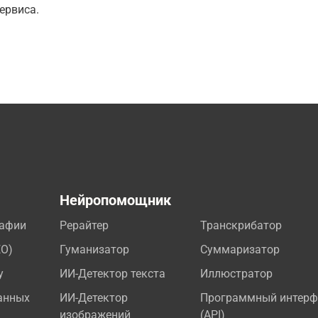
ервиса.
а
Нейропомощник
рафии
Рерайтер
Транскрибатор
EO)
Гуманизатор
Суммаризатор
у
ИИ-Детектор текста
Иллюстратор
анных
ИИ-Детектор
Программный интерф
изображений
(API)