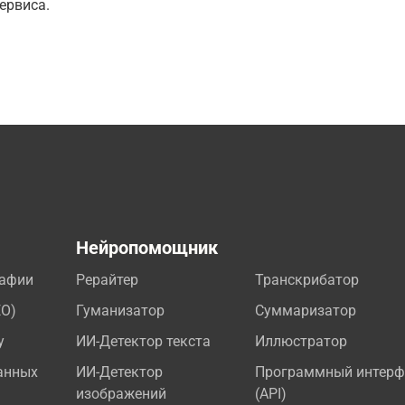
ервиса.
а
Нейропомощник
рафии
Рерайтер
Транскрибатор
EO)
Гуманизатор
Суммаризатор
у
ИИ-Детектор текста
Иллюстратор
анных
ИИ-Детектор
Программный интерф
изображений
(API)