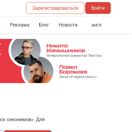
Зарегистрироваться
Войти
Реклама
Блог
англ
Новости
иск синонимов». Для