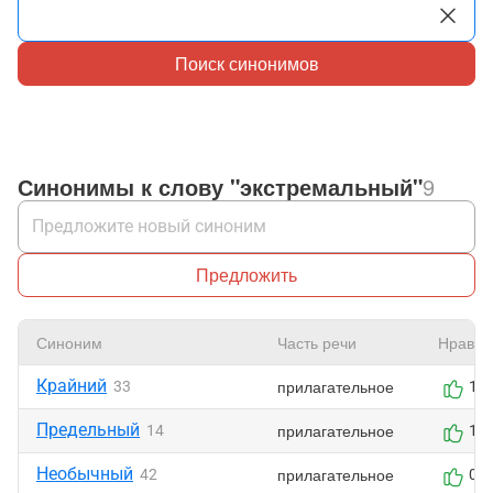
Поиск синонимов
Синонимы к слову "экстремальный"
9
Предложить
Синоним
Часть речи
Нравит
Крайний
прилагательное
33
1
Предельный
прилагательное
14
1
Необычный
прилагательное
42
0