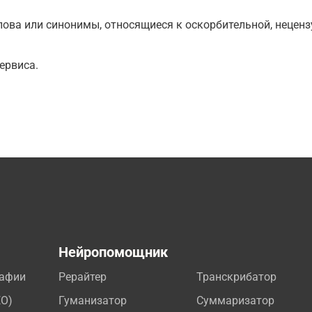
ова или синонимы, относящиеся к оскорбительной, нецензу
ервиса.
а
Нейропомощник
рафии
Рерайтер
Транскрибатор
EO)
Гуманизатор
Суммаризатор