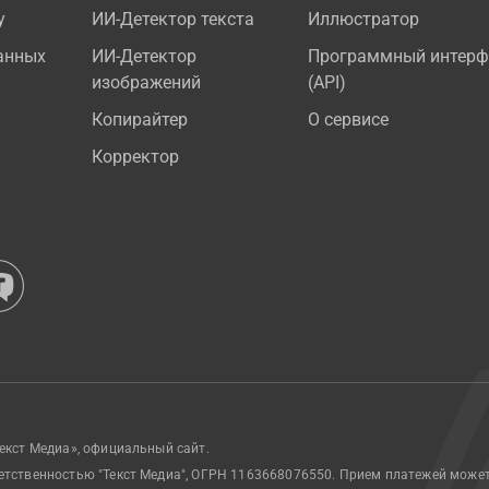
у
ИИ-Детектор текста
Иллюстратор
анных
ИИ-Детектор
Программный интерф
изображений
(API)
Копирайтер
О сервисе
Корректор
екст Медиа», официальный сайт.
етственностью "Текст Медиа", ОГРН 1163668076550. Прием платежей може