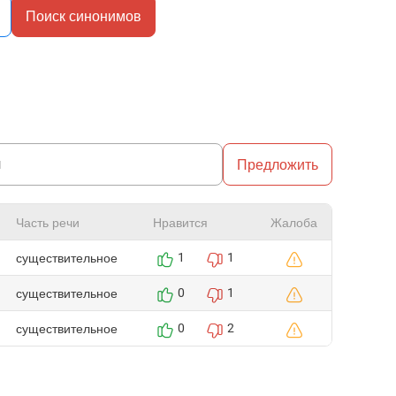
Поиск синонимов
Предложить
Часть речи
Нравится
Жалоба
существительное
1
1
существительное
0
1
существительное
0
2