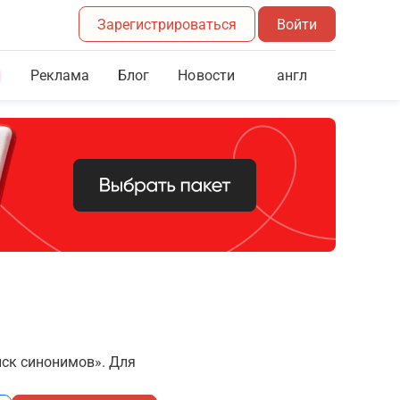
Зарегистрироваться
Войти
Реклама
Блог
англ
Новости
иск синонимов». Для