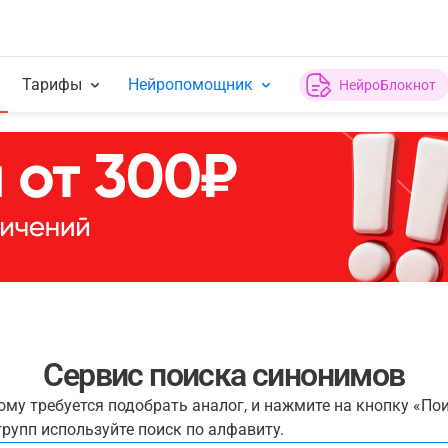
Тарифы
Нейропомощник
НейроБлокнот
Сервис поиска синонимов
рому требуется подобрать аналог, и нажмите на кнопку «По
рупп используйте поиск по алфавиту.