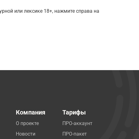
рной или лексике 18+, нажмите справа на
Компания
Тарифы
О проекте
ПРО-аккаунт
Новости
ПРО-пакет