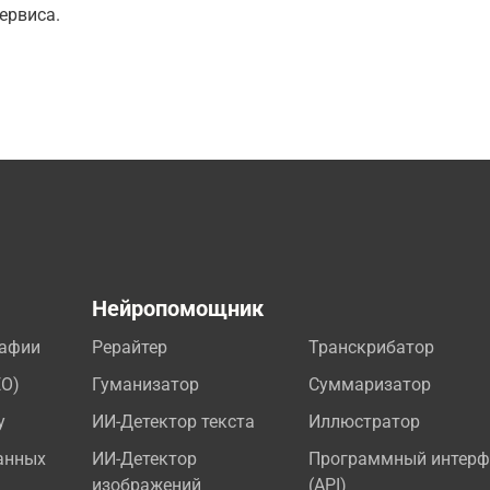
ервиса.
а
Нейропомощник
рафии
Рерайтер
Транскрибатор
EO)
Гуманизатор
Суммаризатор
у
ИИ-Детектор текста
Иллюстратор
анных
ИИ-Детектор
Программный интерф
изображений
(API)