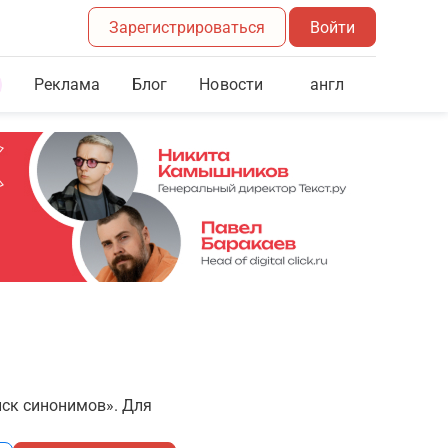
Зарегистрироваться
Войти
Реклама
Блог
англ
Новости
иск синонимов». Для