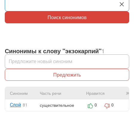
Поиск синонимов
Синонимы к слову "экзокарпий"
1
Предложить
Синоним
Часть речи
Нравится
Жал
Слой
существительное
81
0
0