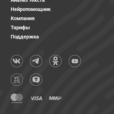
Анализ текста
Нейропомощник
Компания
Тарифы
Поддержка