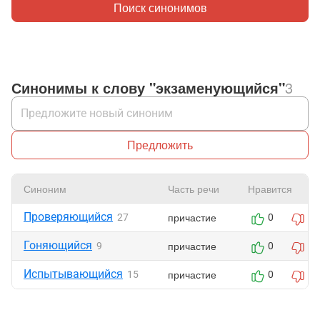
Поиск синонимов
Синонимы к слову "экзаменующийся"
3
Предложить
Синоним
Часть речи
Нравится
Проверяющийся
причастие
27
0
0
Гоняющийся
причастие
9
0
0
Испытывающийся
причастие
15
0
0