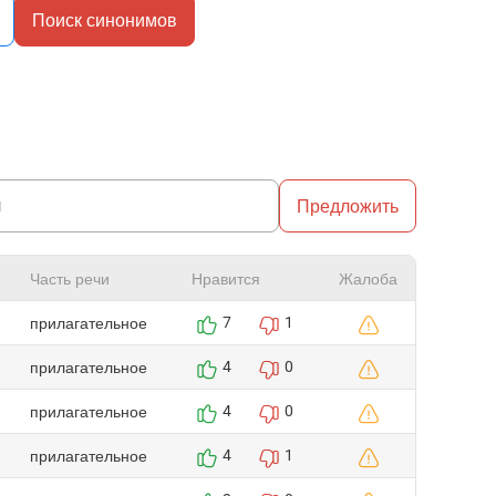
Поиск синонимов
Предложить
Часть речи
Нравится
Жалоба
прилагательное
7
1
прилагательное
4
0
прилагательное
4
0
прилагательное
4
1