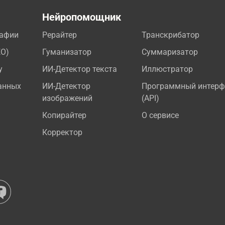
а
Нейропомощник
рафии
Рерайтер
Транскрибатор
EO)
Гуманизатор
Суммаризатор
у
ИИ-Детектор текста
Иллюстратор
анных
ИИ-Детектор
Программный интерф
изображений
(API)
Копирайтер
О сервисе
Корректор