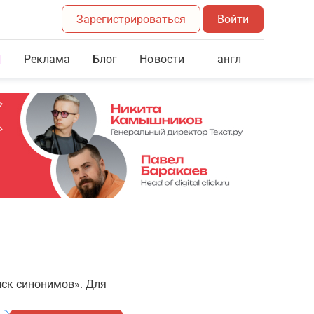
Зарегистрироваться
Войти
Реклама
Блог
англ
Новости
иск синонимов». Для