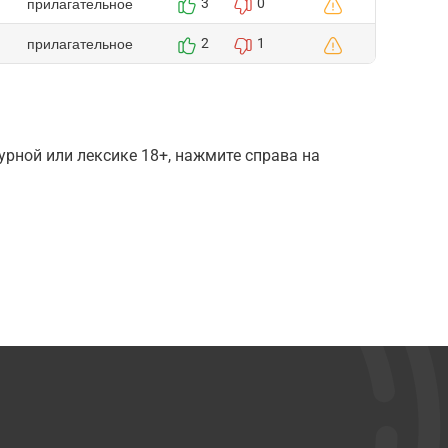
прилагательное
3
0
прилагательное
2
1
рной или лексике 18+, нажмите справа на