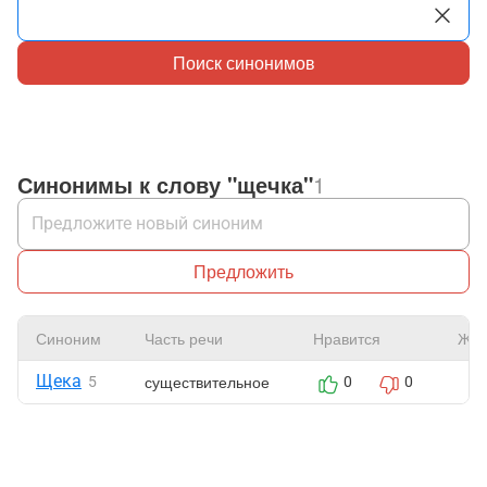
Поиск синонимов
Синонимы к слову "щечка"
1
Предложить
Синоним
Часть речи
Нравится
Жал
Щека
существительное
5
0
0