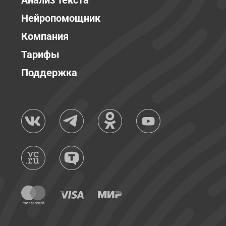
Анализ текста
Нейропомощник
Компания
Тарифы
Поддержка