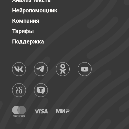
Анализ текста
Нейропомощник
Компания
Тарифы
Поддержка