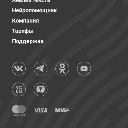
Анализ текста
Нейропомощник
Компания
Тарифы
Поддержка