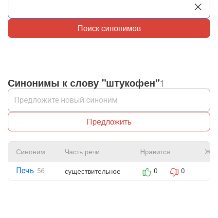
Поиск синонимов
Синонимы к слову "штукофен"
1
Предложить
Синоним
Часть речи
Нравится
Жал
Печь
существительное
56
0
0