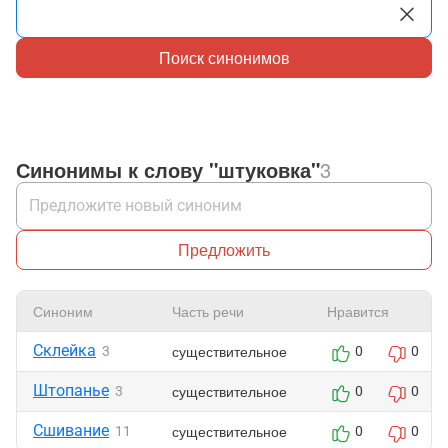
Поиск синонимов
Синонимы к слову "штуковка"
3
Предложить
Синоним
Часть речи
Нравится
Склейка
существительное
3
0
0
Штопанье
существительное
3
0
0
Сшивание
существительное
11
0
0