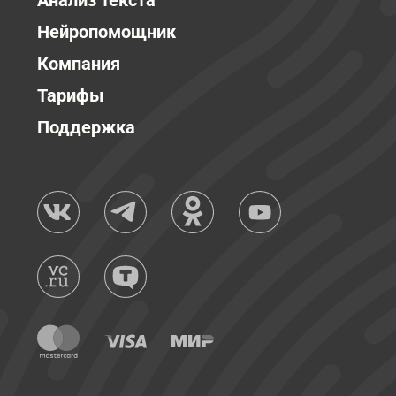
Анализ текста
Нейропомощник
Компания
Тарифы
Поддержка