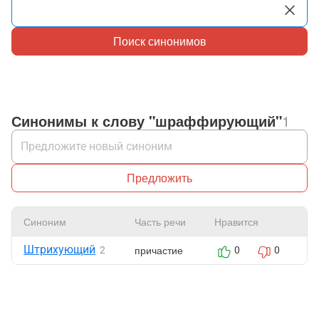
Поиск синонимов
Синонимы к слову "шраффирующий"
1
Предложить
Синоним
Часть речи
Нравится
Ж
Штрихующий
причастие
2
0
0