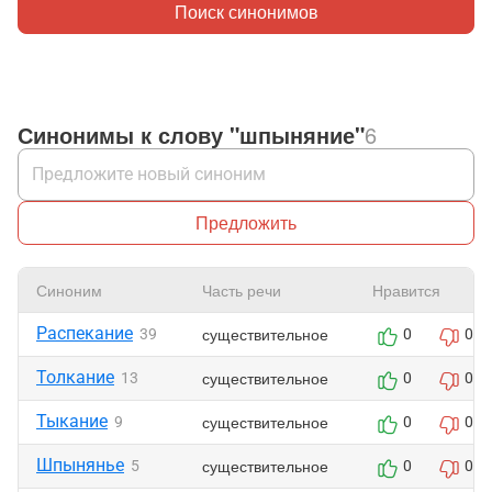
Поиск синонимов
Синонимы к слову "шпыняние"
6
Предложить
Синоним
Часть речи
Нравится
Распекание
существительное
39
0
0
Толкание
существительное
13
0
0
Тыкание
существительное
9
0
0
Шпынянье
существительное
5
0
0