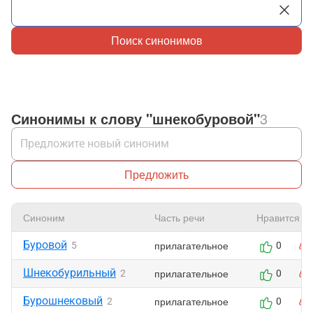
Поиск синонимов
Синонимы к слову "шнекобуровой"
3
Предложить
Синоним
Часть речи
Нравится
Буровой
прилагательное
5
0
Шнекобурильный
прилагательное
2
0
Бурошнековый
прилагательное
2
0