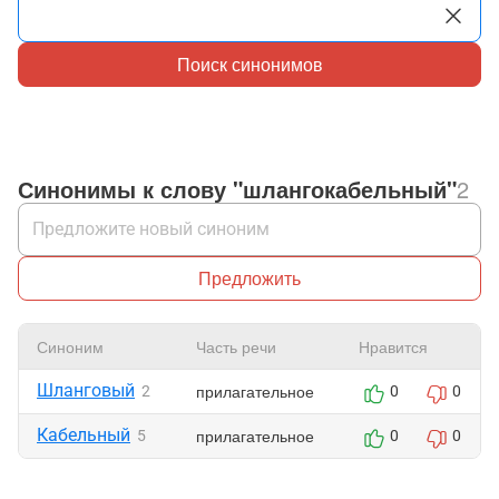
Поиск синонимов
Синонимы к слову "шлангокабельный"
2
Предложить
Синоним
Часть речи
Нравится
Шланговый
прилагательное
2
0
0
Кабельный
прилагательное
5
0
0