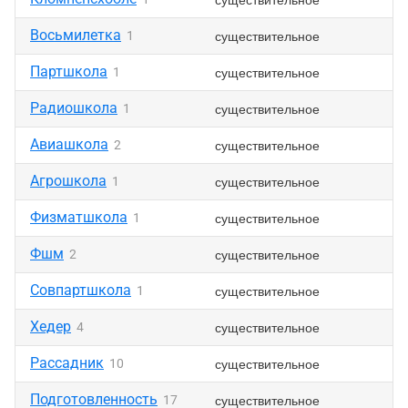
Восьмилетка
существительное
1
Партшкола
существительное
1
Радиошкола
существительное
1
Авиашкола
существительное
2
Агрошкола
существительное
1
Физматшкола
существительное
1
Фшм
существительное
2
Совпартшкола
существительное
1
Хедер
существительное
4
Рассадник
существительное
10
Подготовленность
существительное
17