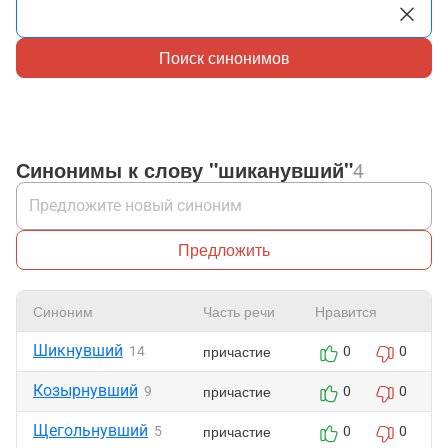
Поиск синонимов
Синонимы к слову "шиканувший"
4
Предложить
Синоним
Часть речи
Нравится
Шикнувший
причастие
14
0
0
Козырнувший
причастие
9
0
0
Щегольнувший
причастие
5
0
0