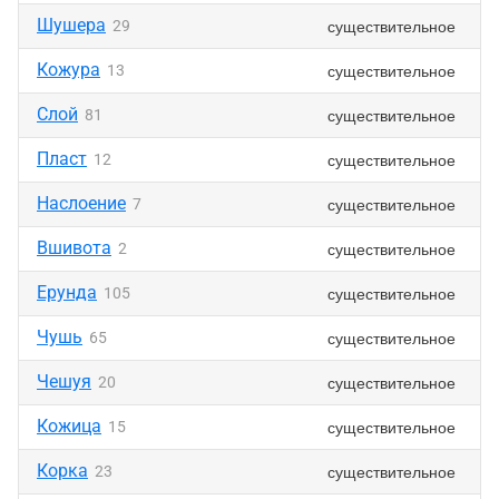
Шушера
существительное
29
Кожура
существительное
13
Слой
существительное
81
Пласт
существительное
12
Наслоение
существительное
7
Вшивота
существительное
2
Ерунда
существительное
105
Чушь
существительное
65
Чешуя
существительное
20
Кожица
существительное
15
Корка
существительное
23