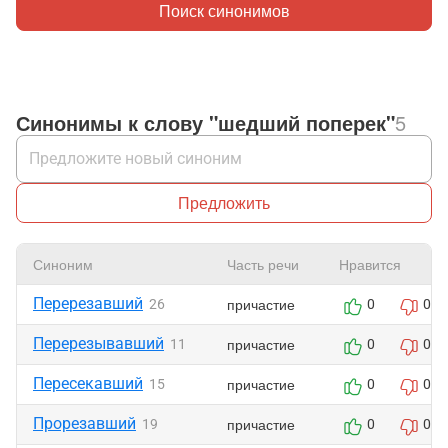
Поиск синонимов
Синонимы к слову "шедший поперек"
5
Предложить
Синоним
Часть речи
Нравится
Перерезавший
причастие
26
0
0
Перерезывавший
причастие
11
0
0
Пересекавший
причастие
15
0
0
Прорезавший
причастие
19
0
0