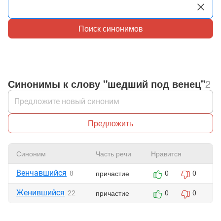
Поиск синонимов
Синонимы к слову "шедший под венец"
2
Предложить
Синоним
Часть речи
Нравится
Ж
Венчавшийся
причастие
8
0
0
Женившийся
причастие
22
0
0