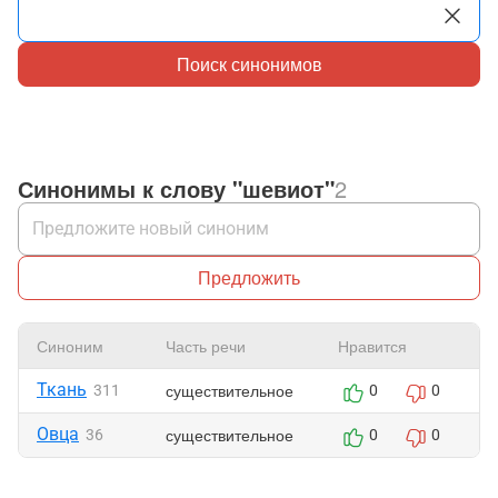
Поиск синонимов
Синонимы к слову "шевиот"
2
Предложить
Синоним
Часть речи
Нравится
Ж
Ткань
существительное
311
0
0
Овца
существительное
36
0
0