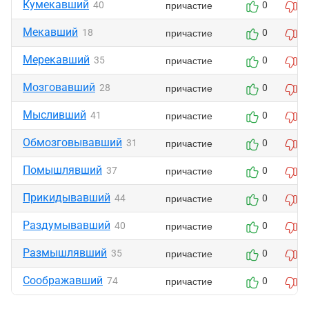
Кумекавший
причастие
40
0
0
Мекавший
причастие
18
0
0
Мерекавший
причастие
35
0
0
Мозговавший
причастие
28
0
0
Мысливший
причастие
41
0
0
Обмозговывавший
причастие
31
0
0
Помышлявший
причастие
37
0
0
Прикидывавший
причастие
44
0
0
Раздумывавший
причастие
40
0
0
Размышлявший
причастие
35
0
0
Соображавший
причастие
74
0
0