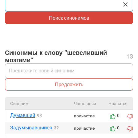
Поиск синонимов
Синонимы к слову "шевеливший
13
мозгами"
Предложить
Синоним
Часть речи
Нравится
Думавший
причастие
93
0
0
Задумывавшийся
причастие
32
0
0