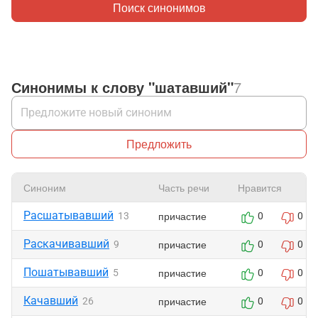
Поиск синонимов
Синонимы к слову "шатавший"
7
Предложить
Синоним
Часть речи
Нравится
Расшатывавший
причастие
13
0
0
Раскачивавший
причастие
9
0
0
Пошатывавший
причастие
5
0
0
Качавший
причастие
26
0
0