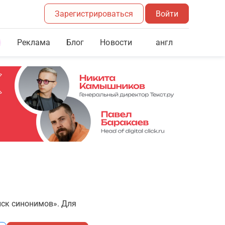
Зарегистрироваться
Войти
Реклама
Блог
англ
Новости
иск синонимов». Для