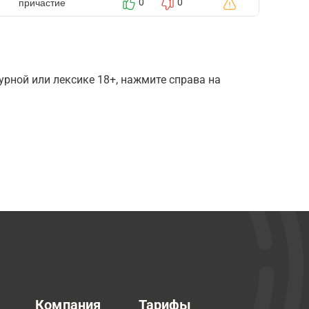
причастие
0
0
рной или лексике 18+, нажмите справа на
Компания
Тарифы