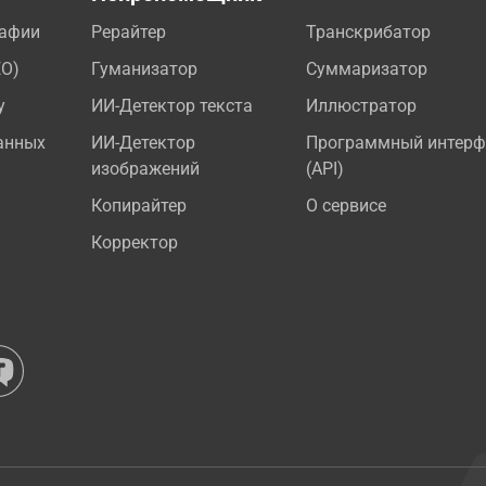
рафии
Рерайтер
Транскрибатор
EO)
Гуманизатор
Суммаризатор
у
ИИ-Детектор текста
Иллюстратор
анных
ИИ-Детектор
Программный интерф
изображений
(API)
Копирайтер
О сервисе
Корректор