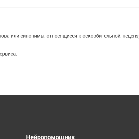
ова или синонимы, относящиеся к оскорбительной, нецензу
ервиса.
а
Нейропомощник