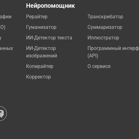
а
Нейропомощник
рафии
Рерайтер
Транскрибатор
EO)
Гуманизатор
Суммаризатор
у
ИИ-Детектор текста
Иллюстратор
анных
ИИ-Детектор
Программный интерф
изображений
(API)
Копирайтер
О сервисе
Корректор