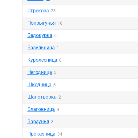
Стрекоза
23
Попрыгунья
18
Бедокурка
6
Базульница
1
Куролесница
8
Негодница
5
Шкодница
8
Шалотворка
2
Благовница
4
Варзунья
3
Проказница
34