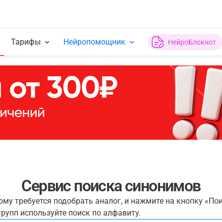
Тарифы
Нейропомощник
НейроБлокнот
Сервис поиска синонимов
рому требуется подобрать аналог, и нажмите на кнопку «По
рупп используйте поиск по алфавиту.