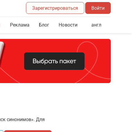
Зарегистрироваться
Войти
Реклама
Блог
англ
Новости
иск синонимов». Для