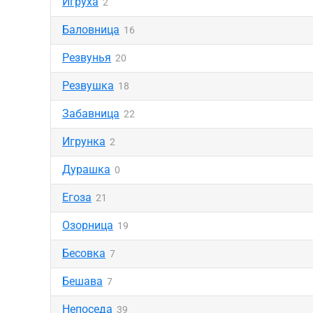
Игруха
2
Баловница
16
Резвунья
20
Резвушка
18
Забавница
22
Игрунка
2
Дурашка
0
Егоза
21
Озорница
19
Бесовка
7
Бешава
7
Непоседа
39