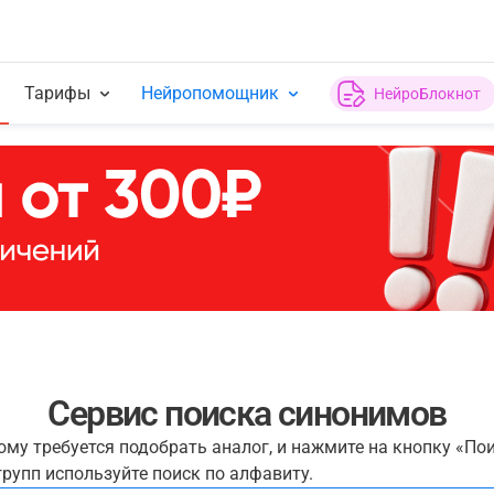
Тарифы
Нейропомощник
НейроБлокнот
Сервис поиска синонимов
рому требуется подобрать аналог, и нажмите на кнопку «По
рупп используйте поиск по алфавиту.