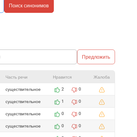
Поиск синонимов
Предложить
Часть речи
Нравится
Жалоба
существительное
2
0
существительное
1
0
существительное
0
0
существительное
0
0