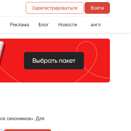
Зарегистрироваться
Войти
Реклама
Блог
англ
Новости
иск синонимов». Для