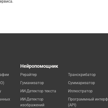
ервиса.
а
Нейропомощник
рафии
Рерайтер
Транскрибатор
EO)
Гуманизатор
Суммаризатор
у
ИИ-Детектор текста
Иллюстратор
анных
ИИ-Детектор
Программный интерф
изображений
(API)