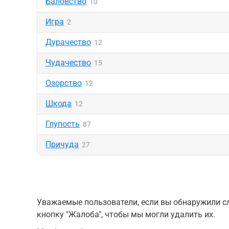
Баловство
10
Игра
2
Дурачество
12
Чудачество
15
Озорство
12
Шкода
12
Глупость
87
Причуда
27
Уважаемые пользователи, если вы обнаружили сл
кнопку "Жалоба", чтобы мы могли удалить их.