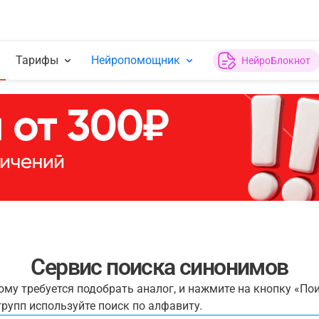
Тарифы
Нейропомощник
НейроБлокнот
Сервис поиска синонимов
рому требуется подобрать аналог, и нажмите на кнопку «По
рупп используйте поиск по алфавиту.