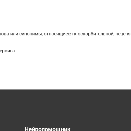
ова или синонимы, относящиеся к оскорбительной, нецензу
ервиса.
а
Нейропомощник