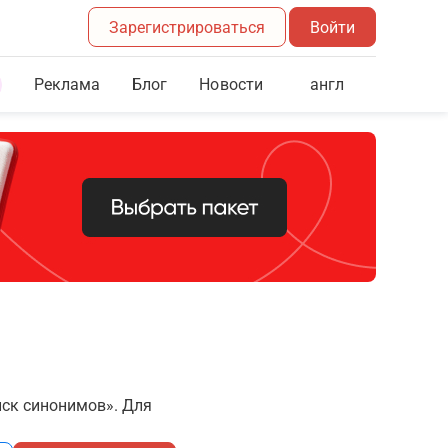
Зарегистрироваться
Войти
Реклама
Блог
англ
Новости
иск синонимов». Для