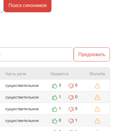
Поиск синонимов
Предложить
Часть речи
Нравится
Жалоба
существительное
3
0
существительное
1
0
существительное
1
0
существительное
0
1