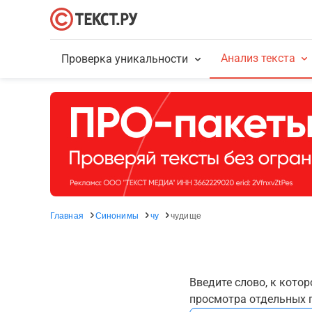
Анализ текста
Проверка уникальности
Главная
Синонимы
чу
чудище
Введите слово, к кото
просмотра отдельных г