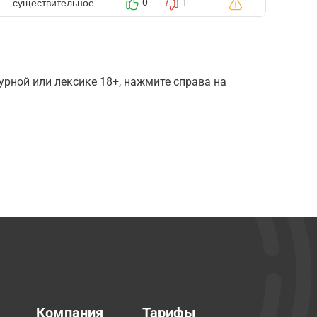
существительное
0
1
рной или лексике 18+, нажмите справа на
Компания
Тарифы