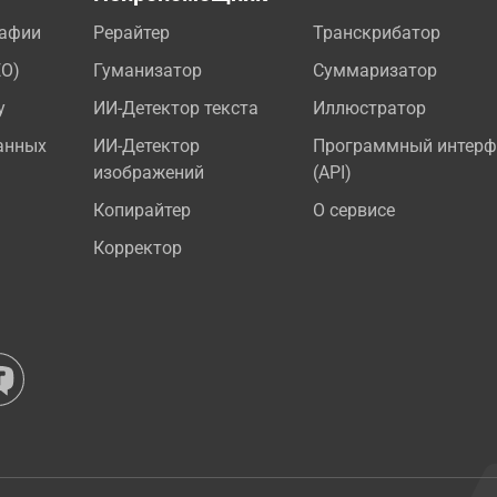
рафии
Рерайтер
Транскрибатор
EO)
Гуманизатор
Суммаризатор
у
ИИ-Детектор текста
Иллюстратор
анных
ИИ-Детектор
Программный интерф
изображений
(API)
Копирайтер
О сервисе
Корректор