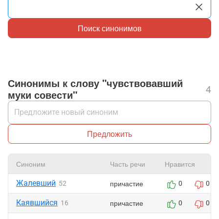
Поиск синонимов
Синонимы к слову "чувствовавший
4
муки совести"
Предложить
Синоним
Часть речи
Нравится
Жалевший
причастие
52
0
0
Каявшийся
причастие
16
0
0