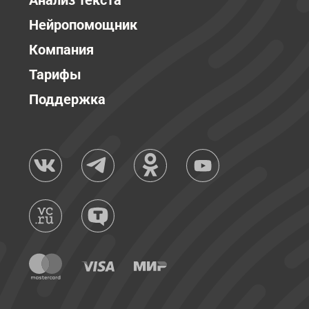
Анализ текста
Нейропомощник
Компания
Тарифы
Поддержка