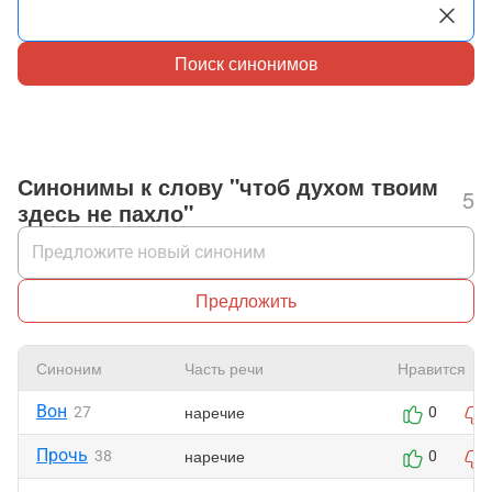
Поиск синонимов
Синонимы к слову "чтоб духом твоим
5
здесь не пахло"
Предложить
Синоним
Часть речи
Нравится
Вон
наречие
27
0
Прочь
наречие
38
0