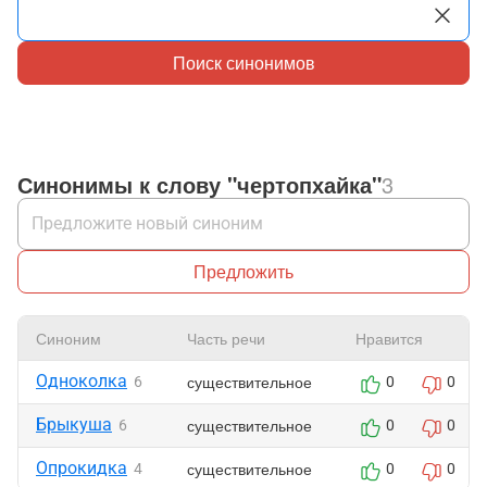
Поиск синонимов
Синонимы к слову "чертопхайка"
3
Предложить
Синоним
Часть речи
Нравится
Одноколка
существительное
6
0
0
Брыкуша
существительное
6
0
0
Опрокидка
существительное
4
0
0