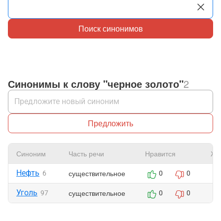
Поиск синонимов
Синонимы к слову "черное золото"
2
Предложить
Синоним
Часть речи
Нравится
Жа
Нефть
существительное
6
0
0
Уголь
существительное
97
0
0