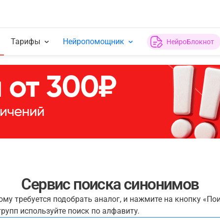
Тарифы
Нейропомощник
НейроБлокнот
Сервис поиска синонимов
рому требуется подобрать аналог, и нажмите на кнопку «По
рупп используйте поиск по алфавиту.