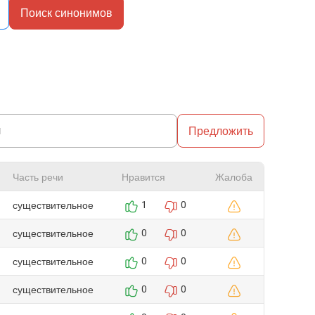
Поиск синонимов
Предложить
Часть речи
Нравится
Жалоба
существительное
1
0
существительное
0
0
существительное
0
0
существительное
0
0