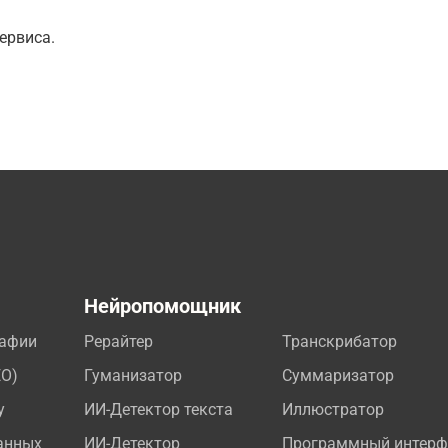
ервиса.
а
Нейропомощник
рафии
Рерайтер
Транскрибатор
EO)
Гуманизатор
Суммаризатор
у
ИИ-Детектор текста
Иллюстратор
анных
ИИ-Детектор
Программный интерф