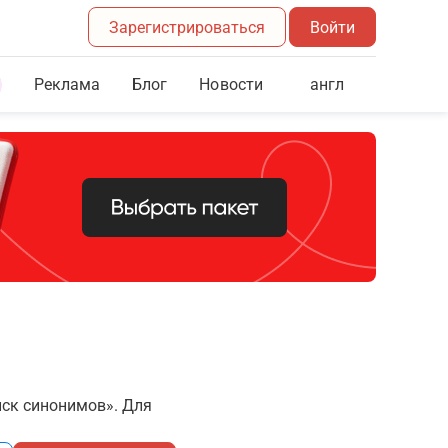
Зарегистрироваться
Войти
Реклама
Блог
англ
Новости
иск синонимов». Для