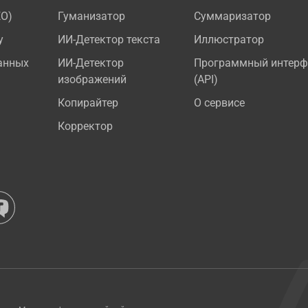
EO)
Гуманизатор
Суммаризатор
у
ИИ-Детектор текста
Иллюстратор
анных
ИИ-Детектор
Программный интерф
изображений
(API)
Копирайтер
О сервисе
Корректор