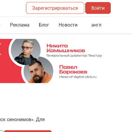
Зарегистрироваться
Войти
Реклама
Блог
англ
Новости
иск синонимов». Для