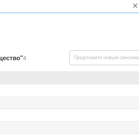
щество"
4