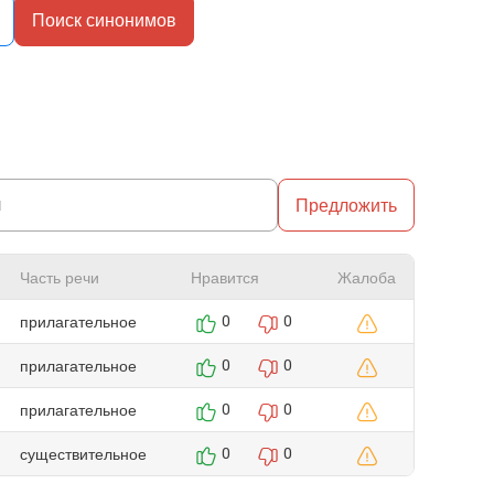
Поиск синонимов
Предложить
Часть речи
Нравится
Жалоба
прилагательное
0
0
прилагательное
0
0
прилагательное
0
0
существительное
0
0