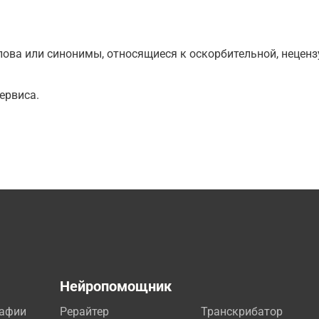
ова или синонимы, относящиеся к оскорбительной, нецензу
ервиса.
а
Нейропомощник
рафии
Рерайтер
Транскрибатор