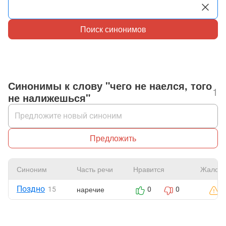
Поиск синонимов
Синонимы к слову "чего не наелся, того
1
не налижешься"
Предложить
Синоним
Часть речи
Нравится
Жалоб
Поздно
наречие
15
0
0