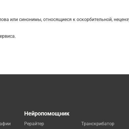
ова или синонимы, относящиеся к оскорбительной, нецензу
ервиса.
а
Нейропомощник
рафии
Рерайтер
Транскрибатор