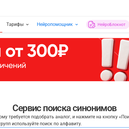
Тарифы
Нейропомощник
НейроБлокнот
Сервис поиска синонимов
рому требуется подобрать аналог, и нажмите на кнопку «По
рупп используйте поиск по алфавиту.