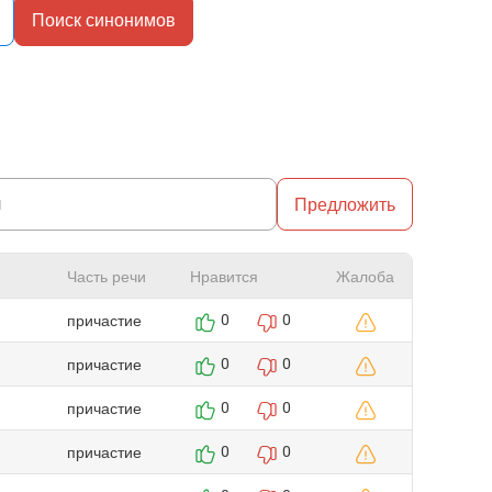
Поиск синонимов
Предложить
Часть речи
Нравится
Жалоба
причастие
0
0
причастие
0
0
причастие
0
0
причастие
0
0