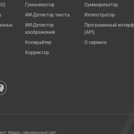
EO)
Гуманизатор
Суммаризатор
у
ИИ-Детектор текста
Иллюстратор
анных
ИИ-Детектор
Программный интерф
изображений
(API)
Копирайтер
О сервисе
Корректор
екст Медиа», официальный сайт.