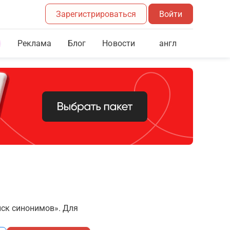
Зарегистрироваться
Войти
Реклама
Блог
англ
Новости
иск синонимов». Для