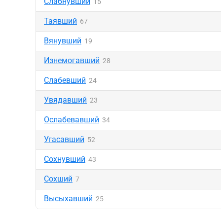
Слабнувший
15
Таявший
67
Вянувший
19
Изнемогавший
28
Слабевший
24
Увядавший
23
Ослабевавший
34
Угасавший
52
Сохнувший
43
Сохший
7
Высыхавший
25